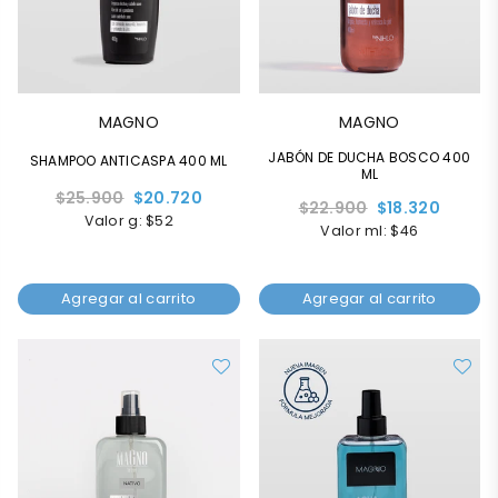
MAGNO
MAGNO
JABÓN DE DUCHA BOSCO 400
SHAMPOO ANTICASPA 400 ML
ML
Precio
$25.900
$20.720
Precio
$22.900
$18.320
habitual
Valor g: $52
habitual
Valor ml: $46
Agregar al carrito
Agregar al carrito