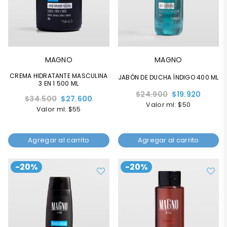
MAGNO
MAGNO
CREMA HIDRATANTE MASCULINA
JABÓN DE DUCHA ÍNDIGO 400 ML
3 EN 1 500 ML
Precio
$24.900
$19.920
Precio
$34.500
$27.600
habitual
Valor ml: $50
habitual
Valor ml: $55
Agregar al carrito
Agregar al carrito
-20%
-20%