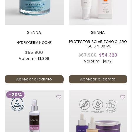
SIENNA
SIENNA
PROTECTOR SOLAR TONO CLARO
HYDRODERM NOCHE
+50 SPF 80 ML
Precio
$55.900
Precio
$67.900
$54.320
habitual
Valor ml: $1.398
habitual
Valor ml: $679
Agregar al carrito
Agregar al carrito
-20%