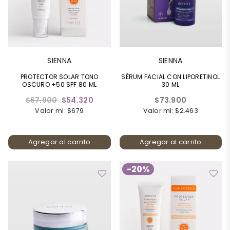
SIENNA
SIENNA
PROTECTOR SOLAR TONO
SÉRUM FACIAL CON LIPORETINOL
OSCURO +50 SPF 80 ML
30 ML
Precio
Precio
$67.900
$54.320
$73.900
habitual
habitual
Valor ml: $679
Valor ml: $2.463
Agregar al carrito
Agregar al carrito
-20%