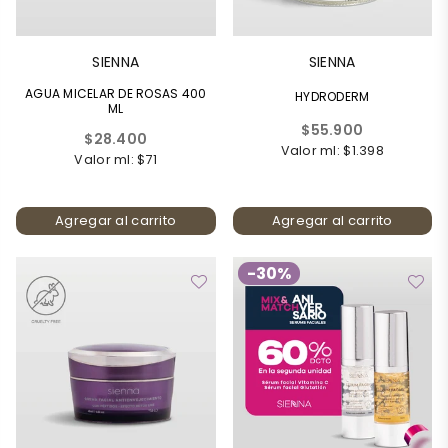
SIENNA
SIENNA
AGUA MICELAR DE ROSAS 400
HYDRODERM
ML
Precio
$55.900
Precio
$28.400
habitual
Valor ml: $1.398
habitual
Valor ml: $71
Agregar al carrito
Agregar al carrito
-30%