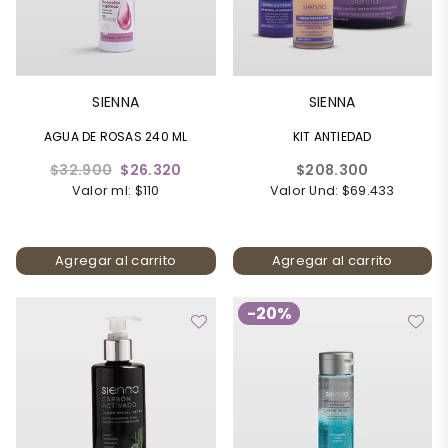
SIENNA
SIENNA
AGUA DE ROSAS 240 ML
KIT ANTIEDAD
Precio
Precio
$32.900
$26.320
$208.300
habitual
habitual
Valor ml: $110
Valor Und: $69.433
Agregar al carrito
Agregar al carrito
-20%