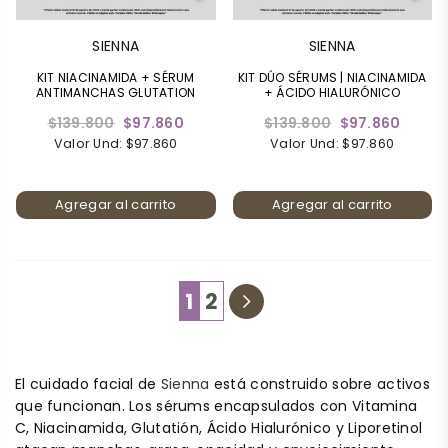
SIENNA
SIENNA
KIT NIACINAMIDA + SÉRUM
KIT DÚO SÉRUMS | NIACINAMIDA
ANTIMANCHAS GLUTATION
+ ÁCIDO HIALURÓNICO
Precio
Precio
$139.800
$97.860
$139.800
$97.860
habitual
habitual
Valor Und: $97.860
Valor Und: $97.860
Agregar al carrito
Agregar al carrito
1
2
El cuidado facial de
Sienna
está construido sobre activos
que funcionan. Los sérums encapsulados con Vitamina
C, Niacinamida, Glutatión, Ácido Hialurónico y Liporetinol