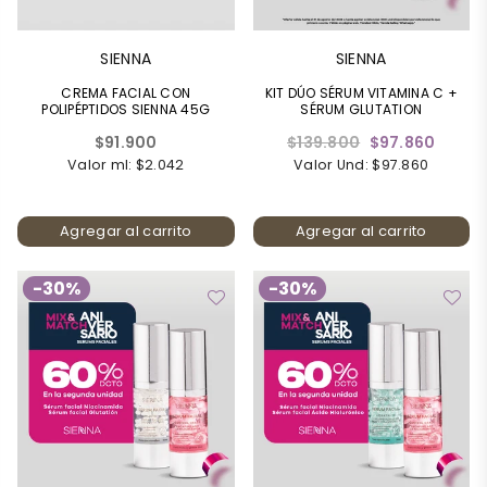
SIENNA
SIENNA
CREMA FACIAL CON
KIT DÚO SÉRUM VITAMINA C +
POLIPÉPTIDOS SIENNA 45G
SÉRUM GLUTATION
Precio
Precio
$91.900
$139.800
$97.860
habitual
habitual
Valor ml: $2.042
Valor Und: $97.860
Agregar al carrito
Agregar al carrito
-30%
-30%