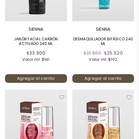
SIENNA
SIENNA
JABÓN FACIAL CARBÓN
DESMAQUILLADOR BIFÁSICO 240
ACTIVADO 240 ML
ML
Precio
Precio
$33.900
$31.900
$25.520
habitual
habitual
Valor ml: $141
Valor ml: $102
Agregar al carrito
Agregar al carrito