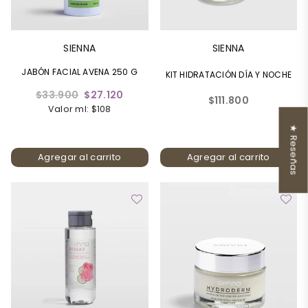
SIENNA
SIENNA
JABÓN FACIAL AVENA 250 G
KIT HIDRATACIÓN DÍA Y NOCHE
Precio
$33.900
$27.120
Precio
$111.800
habitual
Valor ml: $108
habitual
★ Reseñas
Agregar al carrito
Agregar al carrito