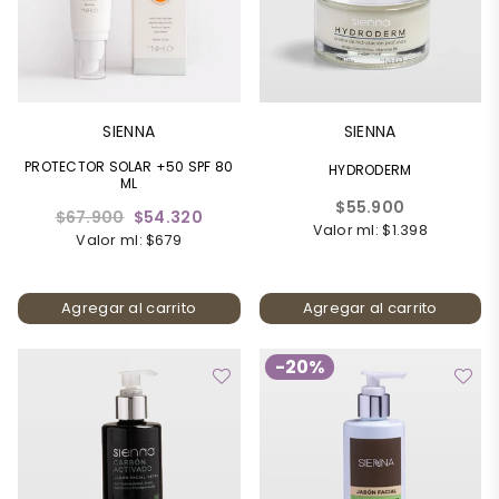
SIENNA
SIENNA
PROTECTOR SOLAR +50 SPF 80
HYDRODERM
ML
Precio
$55.900
Precio
$67.900
$54.320
habitual
Valor ml: $1.398
habitual
Valor ml: $679
Agregar al carrito
Agregar al carrito
-20%