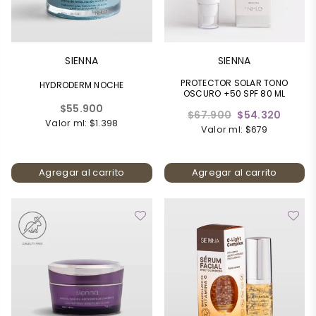
SIENNA
SIENNA
PROTECTOR SOLAR TONO
HYDRODERM NOCHE
OSCURO +50 SPF 80 ML
Precio
$55.900
Precio
$67.900
$54.320
habitual
Valor ml: $1.398
habitual
Valor ml: $679
Agregar al carrito
Agregar al carrito