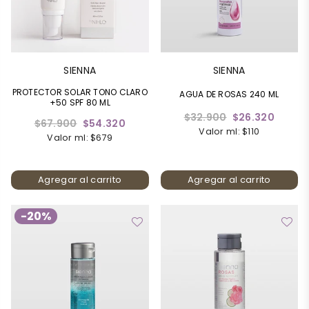
SIENNA
SIENNA
PROTECTOR SOLAR TONO CLARO
AGUA DE ROSAS 240 ML
+50 SPF 80 ML
Precio
$32.900
$26.320
Precio
$67.900
$54.320
habitual
Valor ml: $110
habitual
Valor ml: $679
Agregar al carrito
Agregar al carrito
-20%