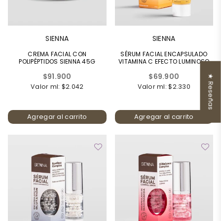
SIENNA
SIENNA
CREMA FACIAL CON
SÉRUM FACIAL ENCAPSULADO
POLIPÉPTIDOS SIENNA 45G
VITAMINA C EFECTO LUMINOSO
Precio
Precio
$91.900
$69.900
★ Reseñas
habitual
habitual
Valor ml: $2.042
Valor ml: $2.330
Agregar al carrito
Agregar al carrito