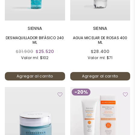
SIENNA
SIENNA
DESMAQUILLADOR BIFÁSICO 240
AGUA MICELAR DE ROSAS 400
ML
ML
Precio
Precio
$31.900
$25.520
$28.400
habitual
habitual
Valor ml: $102
Valor ml: $71
Agregar al carrito
Agregar al carrito
-20%