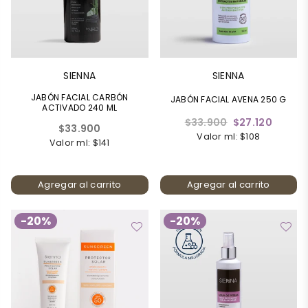
SIENNA
SIENNA
JABÓN FACIAL CARBÓN
JABÓN FACIAL AVENA 250 G
ACTIVADO 240 ML
Precio
$33.900
$27.120
Precio
$33.900
habitual
Valor ml: $108
habitual
Valor ml: $141
Agregar al carrito
Agregar al carrito
-20%
-20%