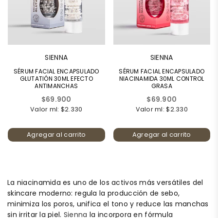
SIENNA
SIENNA
SÉRUM FACIAL ENCAPSULADO
SÉRUM FACIAL ENCAPSULADO
GLUTATIÓN 30ML EFECTO
NIACINAMIDA 30ML CONTROL
ANTIMANCHAS
GRASA
Precio
Precio
$69.900
$69.900
habitual
habitual
Valor ml: $2.330
Valor ml: $2.330
Agregar al carrito
Agregar al carrito
La niacinamida es uno de los activos más versátiles del
skincare moderno: regula la producción de sebo,
minimiza los poros, unifica el tono y reduce las manchas
sin irritar la piel.
Sienna
la incorpora en fórmula