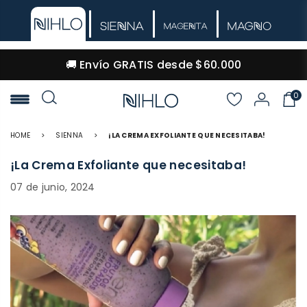
🚚 Envío GRATIS desde $60.000
0
NIHLO
HOME
>
SIENNA
>
¡LA CREMA EXFOLIANTE QUE NECESITABA!
¡La Crema Exfoliante que necesitaba!
07 de junio, 2024