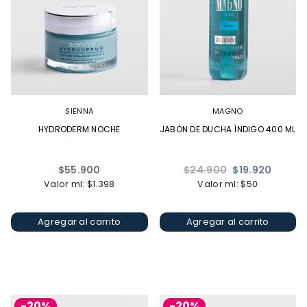
SIENNA
MAGNO
HYDRODERM NOCHE
JABÓN DE DUCHA ÍNDIGO 400 ML
Precio
Precio
$55.900
$24.900
$19.920
habitual
habitual
Valor ml: $1.398
Valor ml: $50
Agregar al carrito
Agregar al carrito
-20%
-20%