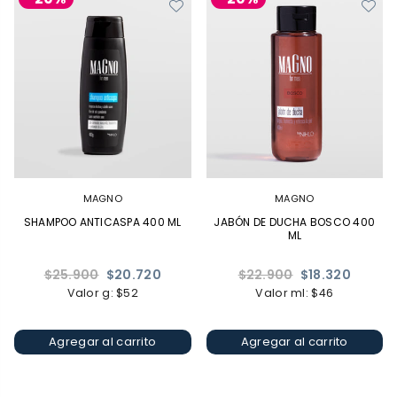
MAGNO
MAGNO
SHAMPOO ANTICASPA 400 ML
JABÓN DE DUCHA BOSCO 400
ML
Precio
Precio
$25.900
$20.720
$22.900
$18.320
habitual
habitual
Valor g: $52
Valor ml: $46
Agregar al carrito
Agregar al carrito