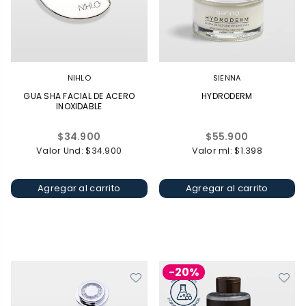
NIHLO
SIENNA
GUA SHA FACIAL DE ACERO
HYDRODERM
INOXIDABLE
Precio
Precio
$34.900
$55.900
habitual
habitual
Valor Und: $34.900
Valor ml: $1.398
Agregar al carrito
Agregar al carrito
-20%