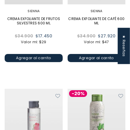
SIENNA
SIENNA
CREMA EXFOLIANTE DE FRUTOS
CREMA EXFOLIANTE DE CAFÉ 600
SILVESTRES 600 ML
ML
Precio
Precio
$34.900
$17.450
$34.900
$27.920
★ Reseñas
habitual
habitual
Valor ml: $29
Valor ml: $47
Agregar al carrito
Agregar al carrito
-20%