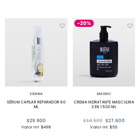
-20%
SIENNA
MAGNO
SÉRUM CAPILAR REPARADOR 60
CREMA HIDRATANTE MASCULINA
ML
3 EN 1 500 ML
Precio
Precio
$29.900
$34.500
$27.600
habitual
habitual
Valor ml: $498
Valor ml: $55