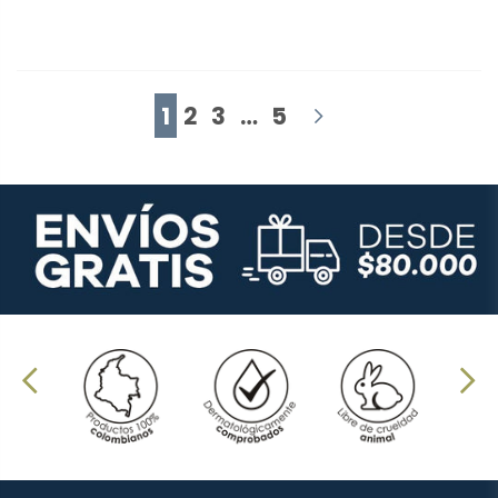
1
2
3
…
5