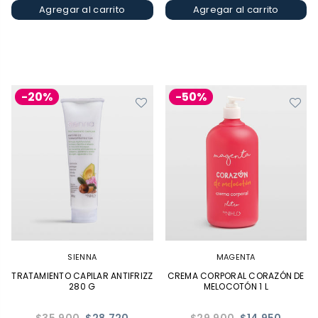
Agregar al carrito
Agregar al carrito
-20%
-50%
SIENNA
MAGENTA
TRATAMIENTO CAPILAR ANTIFRIZZ
CREMA CORPORAL CORAZÓN DE
280 G
MELOCOTÓN 1 L
Precio
Precio