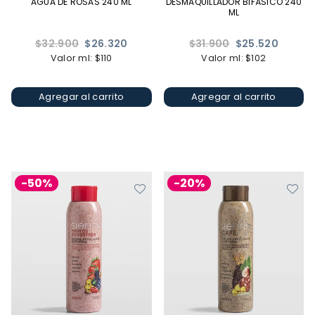
AGUA DE ROSAS 240 ML
DESMAQUILLADOR BIFÁSICO 240
ML
Precio
Precio
$32.900
$26.320
$31.900
$25.520
habitual
habitual
Valor ml: $110
Valor ml: $102
Agregar al carrito
Agregar al carrito
-50%
-20%