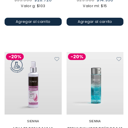
$35.900
$28.720
$29.900
$14.950
habitual
habitual
Valor g: $103
Valor ml: $15
Agregar al carrito
Agregar al carrito
-20%
-20%
SIENNA
SIENNA