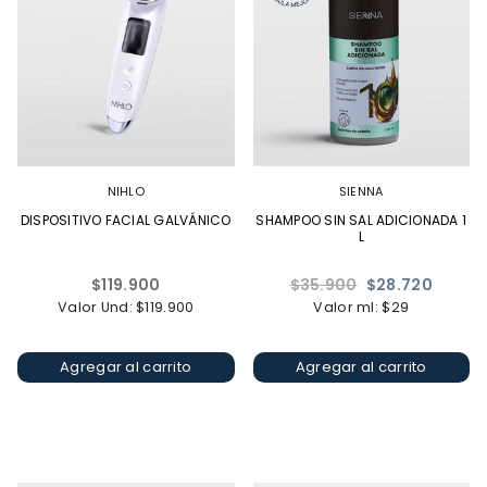
NIHLO
SIENNA
DISPOSITIVO FACIAL GALVÁNICO
SHAMPOO SIN SAL ADICIONADA 1
L
Precio
Precio
$119.900
$35.900
$28.720
habitual
habitual
Valor Und: $119.900
Valor ml: $29
Agregar al carrito
Agregar al carrito