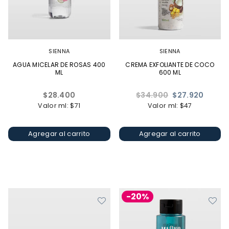
SIENNA
SIENNA
AGUA MICELAR DE ROSAS 400
CREMA EXFOLIANTE DE COCO
ML
600 ML
Precio
Precio
$28.400
$34.900
$27.920
habitual
habitual
Valor ml: $71
Valor ml: $47
Agregar al carrito
Agregar al carrito
-20%