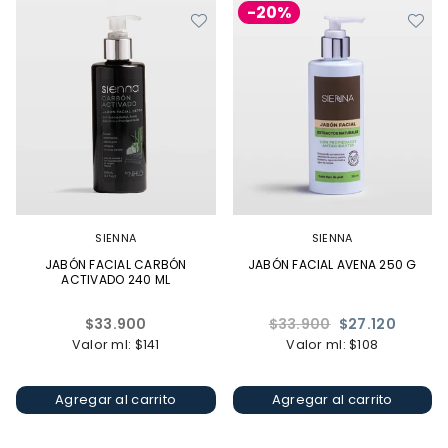
-20%
SIENNA
SIENNA
JABÓN FACIAL CARBÓN
JABÓN FACIAL AVENA 250 G
ACTIVADO 240 ML
Precio
Precio
$33.900
$33.900
$27.120
habitual
habitual
Valor ml: $141
Valor ml: $108
Agregar al carrito
Agregar al carrito