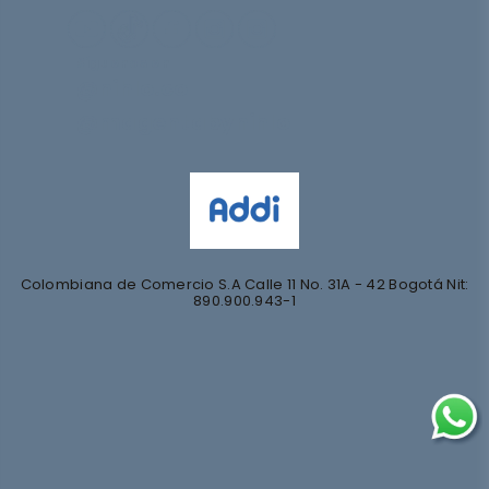
Síguenos en
@nihlo.co
@magentabynihlo
Colombiana de Comercio S.A Calle 11 No. 31A - 42 Bogotá Nit:
890.900.943-1