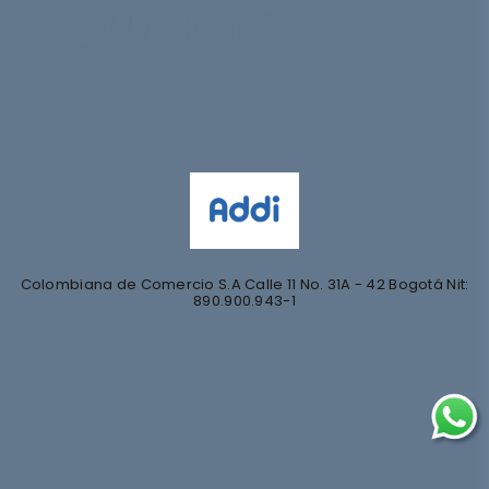
Síguenos en
@nihlo.co
@magentabynihlo
Colombiana de Comercio S.A Calle 11 No. 31A - 42 Bogotá Nit:
890.900.943-1