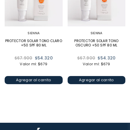
SIENNA
SIENNA
PROTECTOR SOLAR TONO CLARO
PROTECTOR SOLAR TONO
+50 SPF 80 ML
OSCURO +50 SPF 80 ML
Precio
Precio
$67.900
$54.320
$67.900
$54.320
habitual
habitual
Valor ml: $679
Valor ml: $679
Agregar al carrito
Agregar al carrito