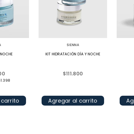
A
SIENNA
 NOCHE
KIT HIDRATACIÓN DÍA Y NOCHE
Precio
00
$111.800
l
habitual
$1.398
 carrito
Agregar al carrito
Ag