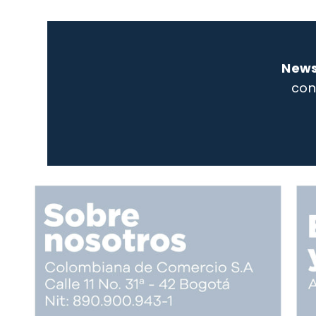
News
con