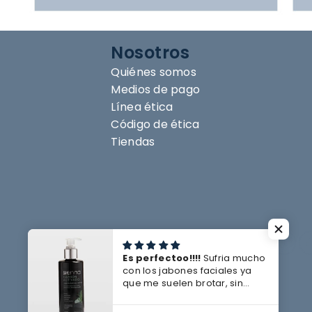
Nosotros
Quiénes somos
Medios de pago
Línea ética
Código de ética
Tiendas
Es perfectoo!!!!
Sufria mucho
con los jabones faciales ya
que me suelen brotar, sin
embargo con este me ha ido
tan bien, que me deja la piel