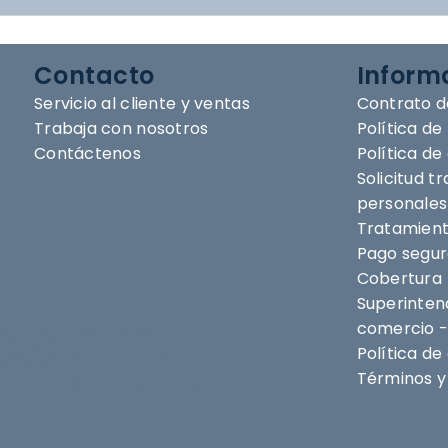
Contacto
Inform
Servicio al cliente y ventas
Contrato d
Trabaja con nosotros
Política de
Contáctenos
Política d
Solicitud t
personales
Tratamient
Pago segu
Cobertura
Superintend
comercio -
Síguenos en
@nihlo.co
Política de
Términos y 
@magentabynihlo