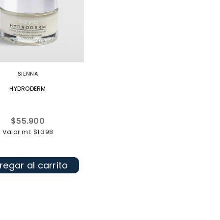
SIENNA
HYDRODERM
Precio
$55.900
habitual
Valor ml: $1.398
regar al carrito