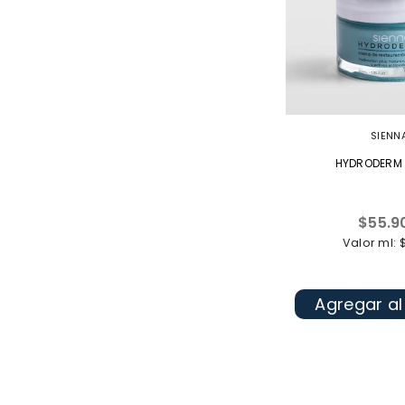
SIENN
HYDRODERM
Precio
$55.9
habitua
Valor ml: 
Agregar al