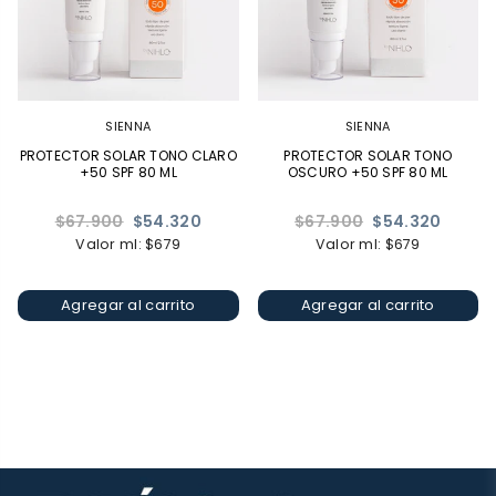
SIENNA
SIENNA
PROTECTOR SOLAR TONO CLARO
PROTECTOR SOLAR TONO
+50 SPF 80 ML
OSCURO +50 SPF 80 ML
Precio
Precio
$67.900
$54.320
$67.900
$54.320
habitual
habitual
Valor ml: $679
Valor ml: $679
Agregar al carrito
Agregar al carrito