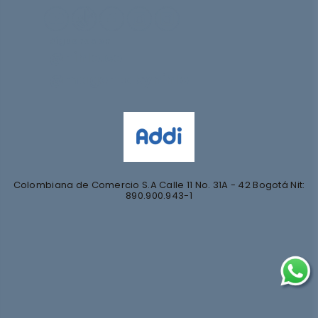
Síguenos en
@nihlo.co
@magentabynihlo
Colombiana de Comercio S.A Calle 11 No. 31A - 42 Bogotá Nit:
890.900.943-1