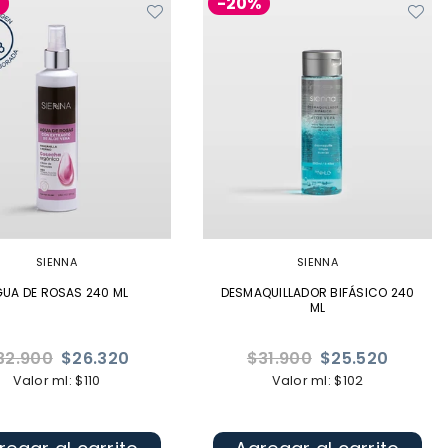
%
-20%
SIENNA
SIENNA
UA DE ROSAS 240 ML
DESMAQUILLADOR BIFÁSICO 240
ML
ecio
Precio
32.900
$26.320
$31.900
$25.520
bitual
habitual
Valor ml: $110
Valor ml: $102