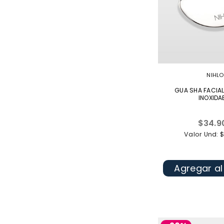
NIHLO
GUA SHA FACIA
INOXIDA
Precio
$34.9
habitua
Valor Und: 
Agregar al