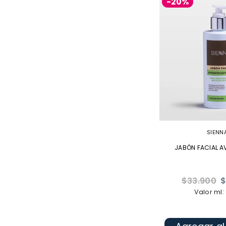
-20%
SIENN
JABÓN FACIAL A
Precio
$33.900
$
habitual
Valor ml: