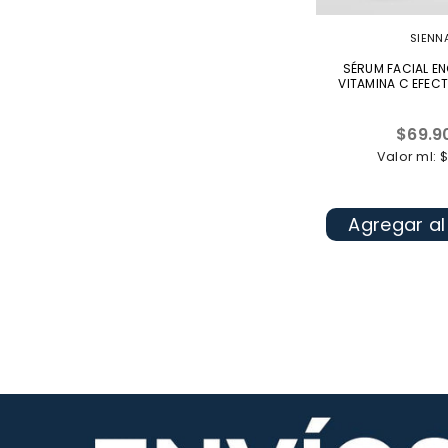
SIENN
SÉRUM FACIAL E
VITAMINA C EFEC
Precio
$69.9
habitua
Valor ml: 
Agregar al