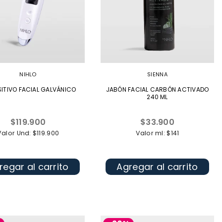
NIHLO
SIENNA
SITIVO FACIAL GALVÁNICO
JABÓN FACIAL CARBÓN ACTIVADO
240 ML
Precio
Precio
$119.900
$33.900
habitual
habitual
Valor Und: $119.900
Valor ml: $141
regar al carrito
Agregar al carrito