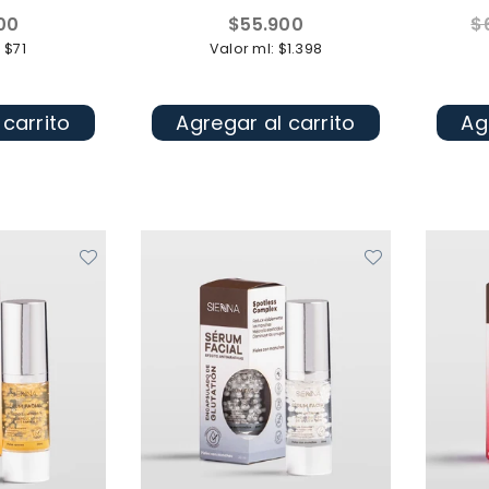
Precio
Pr
00
$55.900
$
l
habitual
ha
 $71
Valor ml: $1.398
 carrito
Agregar al carrito
Ag