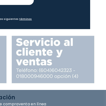
los siguientes
términos
ación
e compraventa en línea