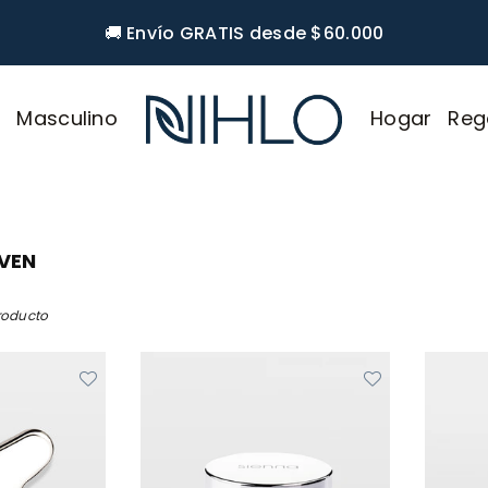
🚚 Envío GRATIS desde $60.000
r
Masculino
Hogar
Reg
NIHLO
OVEN
roducto