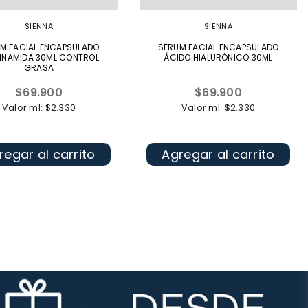
SIENNA
SIENNA
M FACIAL ENCAPSULADO
SÉRUM FACIAL ENCAPSULADO
INAMIDA 30ML CONTROL
ÁCIDO HIALURÓNICO 30ML
GRASA
Precio
Precio
$69.900
$69.900
habitual
habitual
Valor ml: $2.330
Valor ml: $2.330
regar al carrito
Agregar al carrito