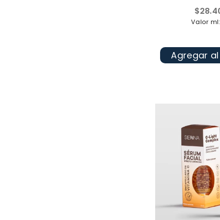
Precio
$28.4
habitua
Valor ml:
Agregar al