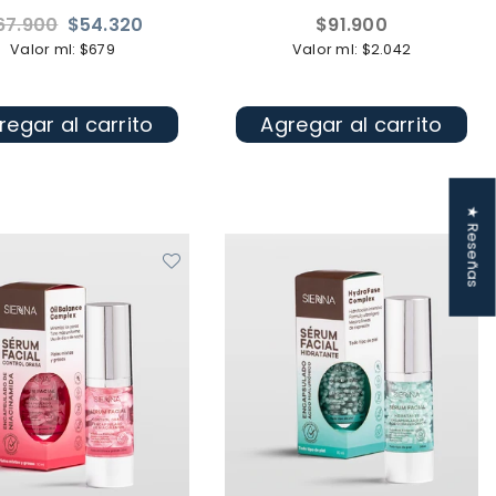
ecio
Precio
67.900
$54.320
$91.900
bitual
habitual
Valor ml: $679
Valor ml: $2.042
regar al carrito
Agregar al carrito
★ Reseñas