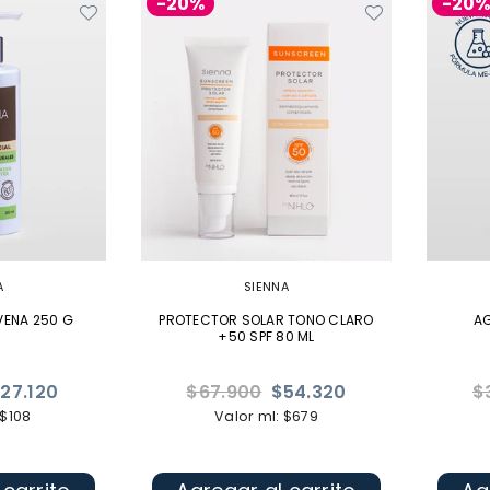
-20%
-20
A
SIENNA
VENA 250 G
PROTECTOR SOLAR TONO CLARO
AG
+50 SPF 80 ML
Precio
Pr
27.120
$67.900
$54.320
$
habitual
ha
 $108
Valor ml: $679