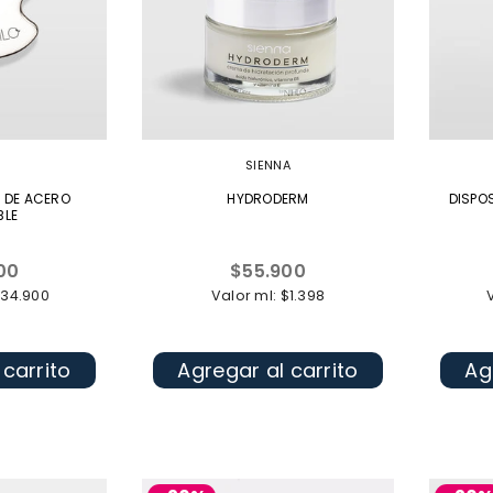
SIENNA
L DE ACERO
HYDRODERM
DISPO
BLE
Precio
00
$55.900
l
habitual
$34.900
Valor ml: $1.398
 carrito
Agregar al carrito
Ag