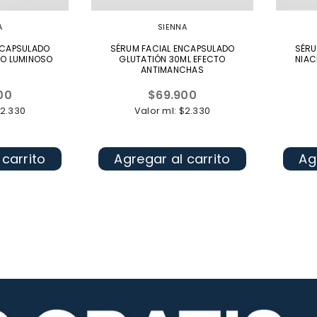
A
SIENNA
NCAPSULADO
SÉRUM FACIAL ENCAPSULADO
SÉRU
TO LUMINOSO
GLUTATIÓN 30ML EFECTO
NIAC
ANTIMANCHAS
Precio
00
$69.900
l
habitual
$2.330
Valor ml: $2.330
 carrito
Agregar al carrito
Ag