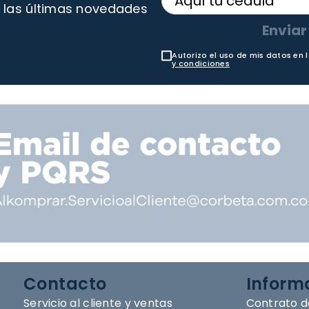
 las últimas novedades
Enviar
Autorizo el uso de mis datos en 
y condiciones
Contacto
Inform
Servicio al cliente y ventas
Contrato d