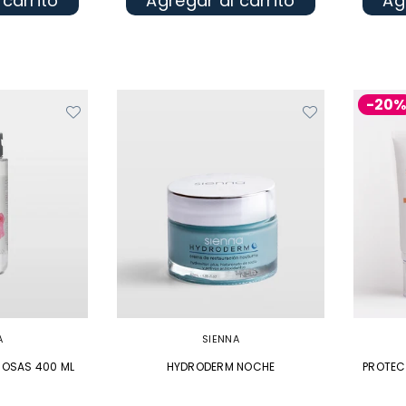
 carrito
Agregar al carrito
Ag
-20
A
SIENNA
ROSAS 400 ML
HYDRODERM NOCHE
PROTEC