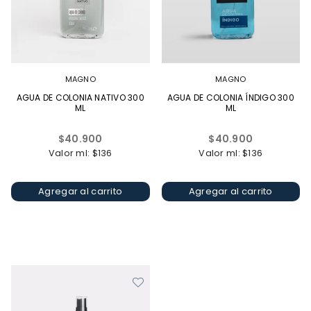
MAGNO
MAGNO
AGUA DE COLONIA NATIVO 300
AGUA DE COLONIA ÍNDIGO 300
ML
ML
Precio
Precio
$40.900
$40.900
habitual
habitual
Valor ml: $136
Valor ml: $136
Agregar al carrito
Agregar al carrito