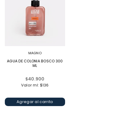
MAGNO
AGUA DE COLONIA BOSCO 300
ML
Precio
$40.900
habitual
Valor ml: $136
Agregar al carrito