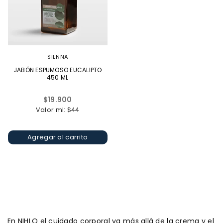
SIENNA
JABÓN ESPUMOSO EUCALIPTO
450 ML
Precio
$19.900
habitual
Valor ml: $44
Agregar al carrito
En NIHLO el cuidado corporal va más allá de la crema y el