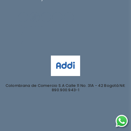
Síguenos en
@nihlo.co
@magentabynihlo
Colombiana de Comercio S.A Calle 11 No. 31A - 42 Bogotá Nit:
890.900.943-1