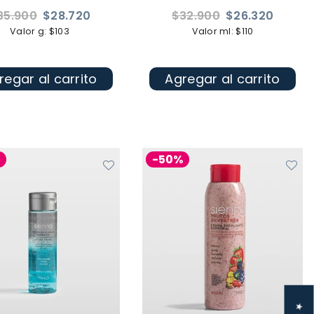
ecio
Precio
35.900
$28.720
$32.900
$26.320
bitual
habitual
Valor g: $103
Valor ml: $110
regar al carrito
Agregar al carrito
%
-50%