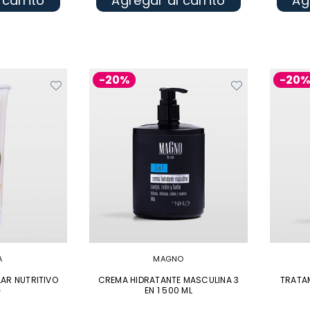
 carrito
Agregar al carrito
Ag
-20%
-20
A
MAGNO
AR NUTRITIVO
CREMA HIDRATANTE MASCULINA 3
TRATAM
G
EN 1 500 ML