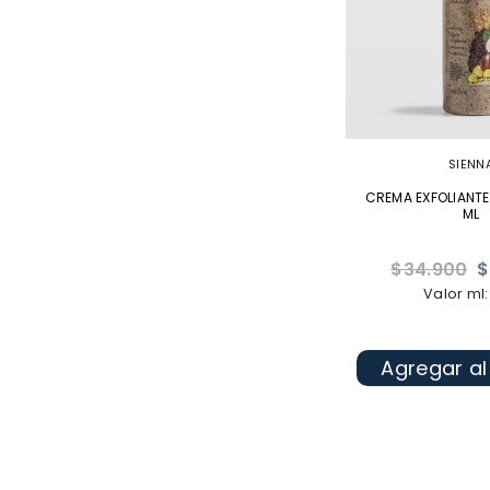
SIENN
CREMA EXFOLIANTE
ML
Precio
$34.900
$
habitual
Valor ml:
Agregar al