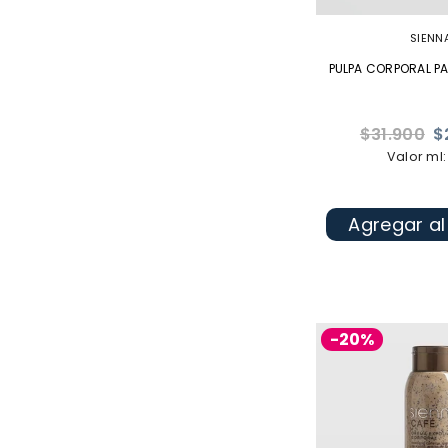
SIENN
PULPA CORPORAL P
Precio
$31.900
$
habitual
Valor ml:
Agregar al
-20%