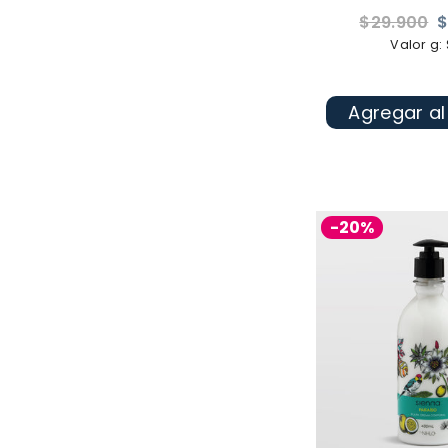
Precio
$29.900
$
habitual
Valor g:
Agregar al
-20%