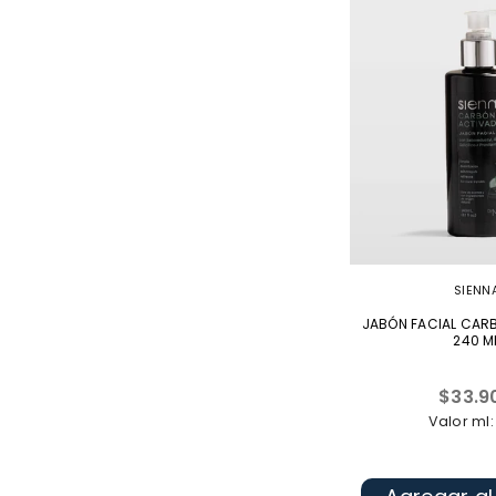
SIENN
JABÓN FACIAL CAR
240 M
Precio
$33.9
habitua
Valor ml: