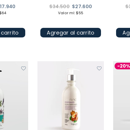
Precio
Pr
17.940
$34.500
$27.600
$
habitual
ha
 $64
Valor ml: $55
 carrito
Agregar al carrito
Ag
-20