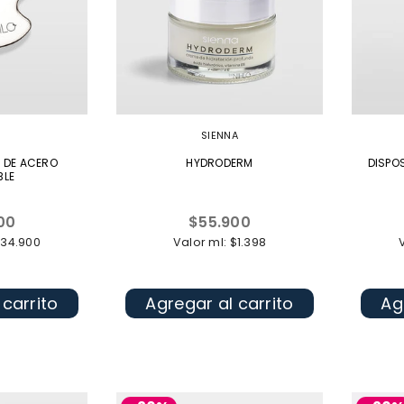
SIENNA
L DE ACERO
HYDRODERM
DISPO
BLE
Precio
00
$55.900
l
habitual
$34.900
Valor ml: $1.398
 carrito
Agregar al carrito
Ag