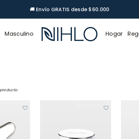
🚚 Envío GRATIS desde $60.000
r
Masculino
Hogar
Reg
NIHLO
 producto