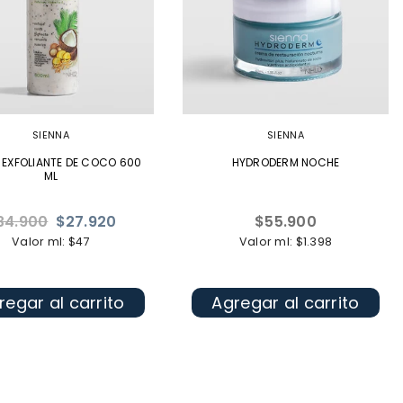
SIENNA
SIENNA
EXFOLIANTE DE COCO 600
HYDRODERM NOCHE
ML
ecio
Precio
34.900
$27.920
$55.900
bitual
habitual
Valor ml: $47
Valor ml: $1.398
regar al carrito
Agregar al carrito