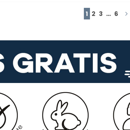
1
2
3
…
6