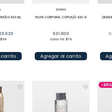
A
SIENNA
ARAÍSO 430 ML
PULPA CORPORAL COPOAZÚ 430 G
DESMA
Precio
Pr
25.520
$31.900
$
habitual
ha
 $59
Valor ml: $74
 carrito
Agregar al carrito
Ag
-20