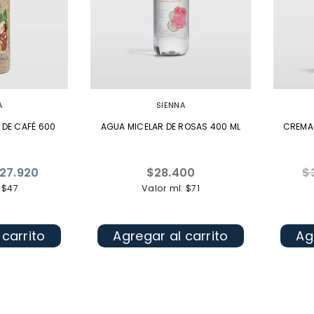
A
SIENNA
 DE CAFÉ 600
AGUA MICELAR DE ROSAS 400 ML
CREMA 
Precio
Pr
27.920
$28.400
$
habitual
ha
 $47
Valor ml: $71
 carrito
Agregar al carrito
Ag