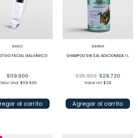
NIHLO
SIENNA
SITIVO FACIAL GALVÁNICO
SHAMPOO SIN SAL ADICIONADA 1 L
Precio
Precio
$119.900
$35.900
$28.720
habitual
habitual
Valor Und: $119.900
Valor ml: $29
regar al carrito
Agregar al carrito