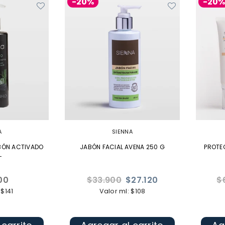
-20%
-20
A
SIENNA
BÓN ACTIVADO
JABÓN FACIAL AVENA 250 G
PROTE
L
Precio
Pr
00
$33.900
$27.120
$
l
habitual
ha
 $141
Valor ml: $108