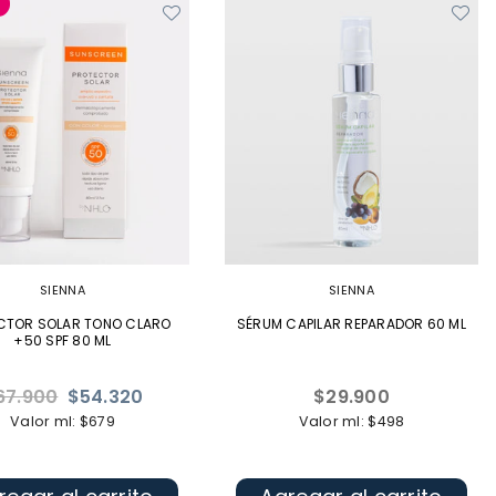
%
SIENNA
SIENNA
CTOR SOLAR TONO CLARO
SÉRUM CAPILAR REPARADOR 60 ML
+50 SPF 80 ML
ecio
Precio
67.900
$54.320
$29.900
bitual
habitual
Valor ml: $679
Valor ml: $498