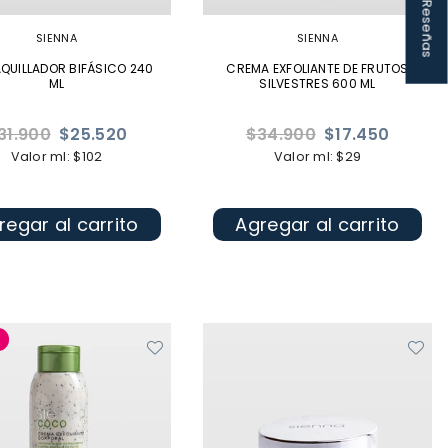
★ Reseñas
SIENNA
SIENNA
QUILLADOR BIFÁSICO 240
CREMA EXFOLIANTE DE FRUTOS
ML
SILVESTRES 600 ML
ecio
Precio
31.900
$25.520
$34.900
$17.450
bitual
habitual
Valor ml: $102
Valor ml: $29
regar al carrito
Agregar al carrito
%