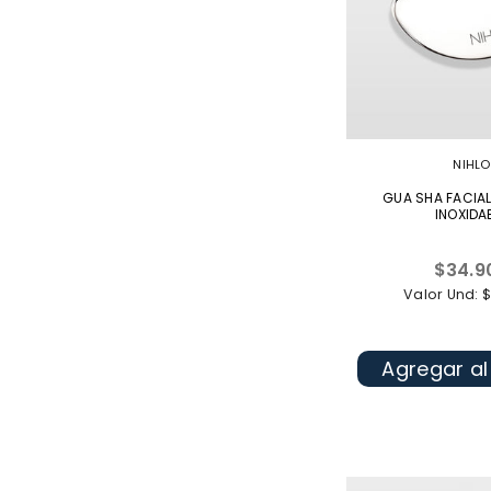
NIHLO
GUA SHA FACIA
INOXIDA
Precio
$34.9
habitua
Valor Und: 
Agregar al