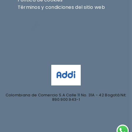
Términos y condiciones del sitio web
Síguenos en
@nihlo.co
@magentabynihlo
Colombiana de Comercio S.A Calle 11 No. 31A - 42 Bogotá Nit:
890.900.943-1