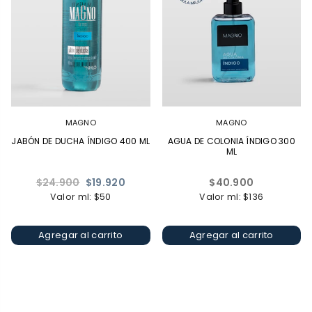
MAGNO
MAGNO
JABÓN DE DUCHA ÍNDIGO 400 ML
AGUA DE COLONIA ÍNDIGO 300
ML
Precio
Precio
$24.900
$19.920
$40.900
habitual
habitual
Valor ml: $50
Valor ml: $136
Agregar al carrito
Agregar al carrito