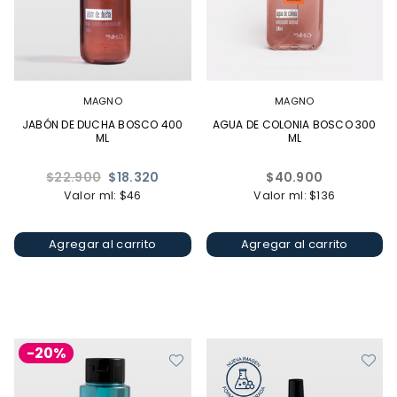
MAGNO
MAGNO
JABÓN DE DUCHA BOSCO 400
AGUA DE COLONIA BOSCO 300
ML
ML
Precio
Precio
$22.900
$18.320
$40.900
habitual
habitual
Valor ml: $46
Valor ml: $136
Agregar al carrito
Agregar al carrito
-20%