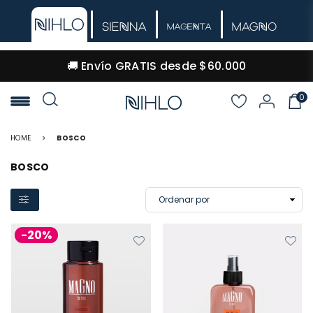
🔒 Pago 100% seguro · Envíos a todo Colombia
0
NIHLO
HOME
>
BOSCO
BOSCO
-20%