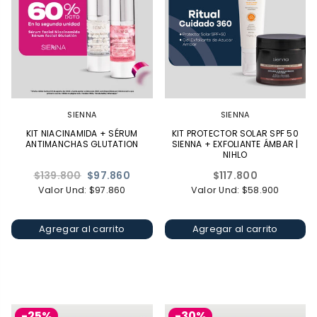
SIENNA
SIENNA
KIT NIACINAMIDA + SÉRUM
KIT PROTECTOR SOLAR SPF 50
ANTIMANCHAS GLUTATION
SIENNA + EXFOLIANTE ÁMBAR |
NIHLO
Precio
Precio
$139.800
$97.860
$117.800
habitual
habitual
Valor Und: $97.860
Valor Und: $58.900
Agregar al carrito
Agregar al carrito
-25%
-30%