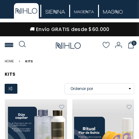
🚚 Envío GRATIS desde $60.000
0
NIHLO
HOME
>
KITS
KITS