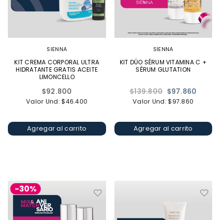
SIENNA
SIENNA
KIT CREMA CORPORAL ULTRA
KIT DÚO SÉRUM VITAMINA C +
HIDRATANTE GRATIS ACEITE
SÉRUM GLUTATION
LIMONCELLO
Precio
Precio
$92.800
$139.800
$97.860
habitual
habitual
Valor Und: $46.400
Valor Und: $97.860
Agregar al carrito
Agregar al carrito
-30%