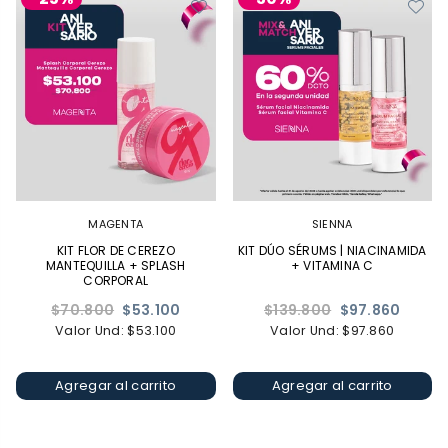
MAGENTA
SIENNA
KIT FLOR DE CEREZO
KIT DÚO SÉRUMS | NIACINAMIDA
MANTEQUILLA + SPLASH
+ VITAMINA C
CORPORAL
Precio
Precio
$70.800
$53.100
$139.800
$97.860
habitual
habitual
Valor Und: $53.100
Valor Und: $97.860
Agregar al carrito
Agregar al carrito