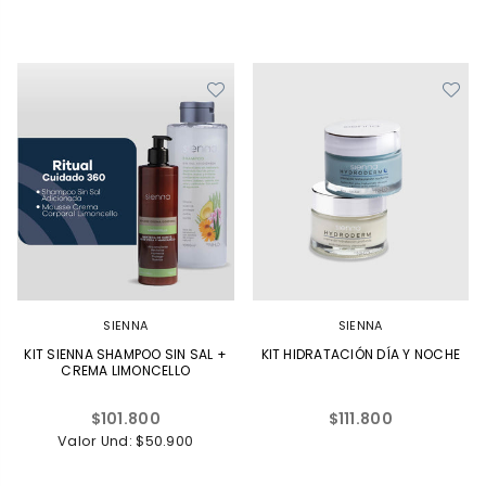
SIENNA
SIENNA
KIT SIENNA SHAMPOO SIN SAL +
KIT HIDRATACIÓN DÍA Y NOCHE
CREMA LIMONCELLO
Precio
Precio
$101.800
$111.800
habitual
habitual
Valor Und: $50.900