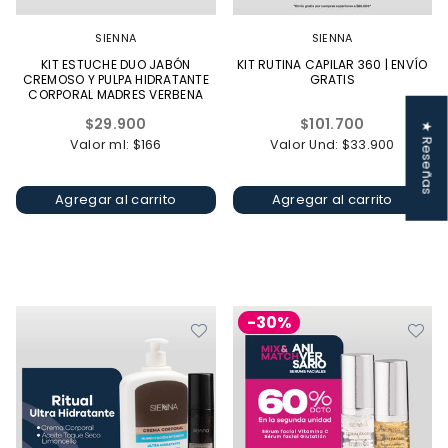
SIENNA
SIENNA
KIT ESTUCHE DUO JABÓN
KIT RUTINA CAPILAR 360 | ENVÍO
CREMOSO Y PULPA HIDRATANTE
GRATIS
CORPORAL MADRES VERBENA
2X90ML
Precio
Precio
$29.900
$101.700
★ Reseñas
habitual
habitual
Valor ml: $166
Valor Und: $33.900
Agregar al carrito
Agregar al carrito
-30%