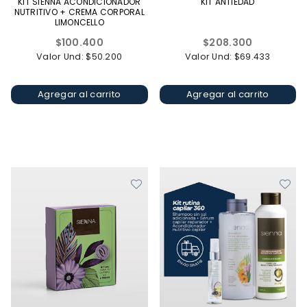
KIT SIENNA ACONDICIONADOR
KIT ANTIEDAD
NUTRITIVO + CREMA CORPORAL
LIMONCELLO
Precio
Precio
$100.400
$208.300
habitual
habitual
Valor Und: $50.200
Valor Und: $69.433
Agregar al carrito
Agregar al carrito