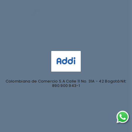
Síguenos en
@nihlo.co
@magentabynihlo
Colombiana de Comercio S.A Calle 11 No. 31A - 42 Bogotá Nit:
890.900.943-1