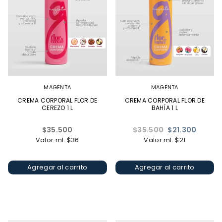
MAGENTA
MAGENTA
CREMA CORPORAL FLOR DE
CREMA CORPORAL FLOR DE
CEREZO 1 L
BAHÍA 1 L
Precio
Precio
$35.500
$35.500
$21.300
habitual
habitual
Valor ml: $36
Valor ml: $21
Agregar al carrito
Agregar al carrito