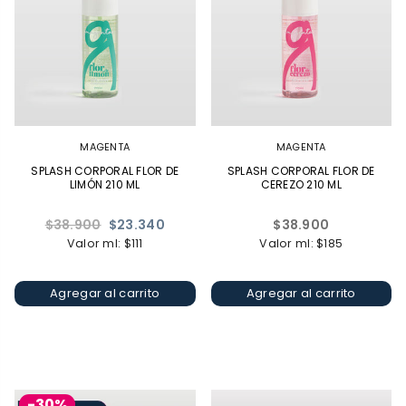
MAGENTA
MAGENTA
SPLASH CORPORAL FLOR DE
SPLASH CORPORAL FLOR DE
LIMÓN 210 ML
CEREZO 210 ML
Precio
Precio
$38.900
$23.340
$38.900
habitual
habitual
Valor ml: $111
Valor ml: $185
Agregar al carrito
Agregar al carrito
-30%