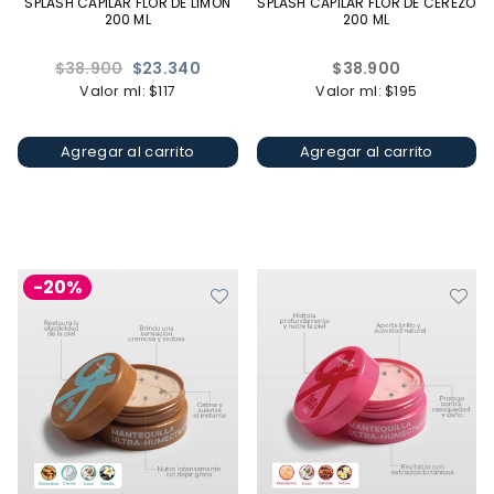
SPLASH CAPILAR FLOR DE LIMÓN
SPLASH CAPILAR FLOR DE CEREZO
200 ML
200 ML
Precio
Precio
$38.900
$23.340
$38.900
habitual
habitual
Valor ml: $117
Valor ml: $195
Agregar al carrito
Agregar al carrito
-20%