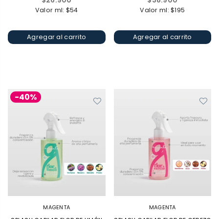
$26.900
$38.900
habitual
habitual
Valor ml: $54
Valor ml: $195
Agregar al carrito
Agregar al carrito
-40%
MAGENTA
MAGENTA