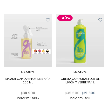
-40%
MAGENTA
MAGENTA
SPLASH CAPILAR FLOR DE BAHÍA
CREMA CORPORAL FLOR DE
200 ML
LIMÓN Y VERBENA 1 L
Precio
Precio
$38.900
$35.500
$21.300
habitual
habitual
Valor ml: $195
Valor ml: $21