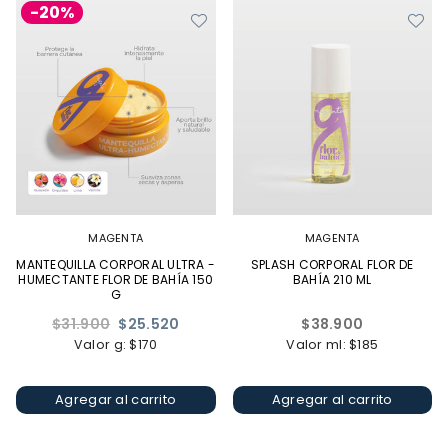
-20%
MAGENTA
MAGENTA
MANTEQUILLA CORPORAL ULTRA -
SPLASH CORPORAL FLOR DE
HUMECTANTE FLOR DE BAHÍA 150
BAHÍA 210 ML
G
Precio
Precio
$31.900
$25.520
$38.900
habitual
habitual
Valor g: $170
Valor ml: $185
Agregar al carrito
Agregar al carrito