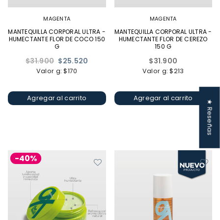
MAGENTA
MAGENTA
MANTEQUILLA CORPORAL ULTRA -
MANTEQUILLA CORPORAL ULTRA -
HUMECTANTE FLOR DE COCO 150
HUMECTANTE FLOR DE CEREZO
G
150 G
Precio
Precio
$31.900
$25.520
$31.900
habitual
habitual
Valor g: $170
Valor g: $213
Agregar al carrito
Agregar al carrito
★ Reseñas
-40%