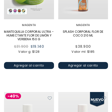
MAGENTA
MAGENTA
MANTEQUILLA CORPORAL ULTRA -
SPLASH CORPORAL FLOR DE
HUMECTANTE FLOR DE LIMÓN Y
COCO 210 ML
VERBENA 150 G
Precio
Precio
$31.900
$19.140
$38.900
habitual
habitual
Valor g: $128
Valor ml: $185
Agregar al carrito
Agregar al carrito
-40%