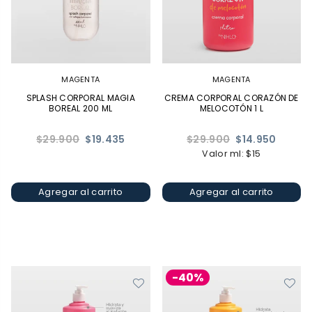
MAGENTA
MAGENTA
SPLASH CORPORAL MAGIA
CREMA CORPORAL CORAZÓN DE
BOREAL 200 ML
MELOCOTÓN 1 L
Precio
Precio
$29.900
$19.435
$29.900
$14.950
habitual
habitual
Valor ml: $15
Agregar al carrito
Agregar al carrito
-40%