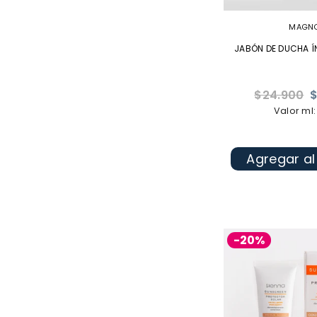
MAGN
JABÓN DE DUCHA Í
Precio
$24.900
$
habitual
Valor ml:
Agregar al
-20%