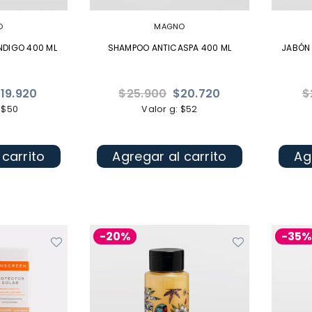
O
MAGNO
NDIGO 400 ML
SHAMPOO ANTICASPA 400 ML
JABÓN
Precio
Pr
19.920
$25.900
$20.720
$
habitual
ha
 $50
Valor g: $52
 carrito
Agregar al carrito
Ag
-20%
-35%