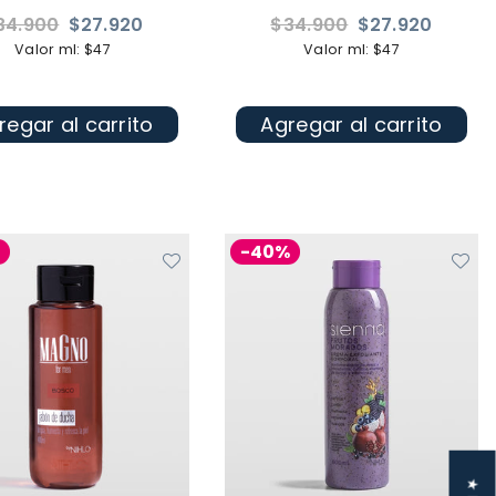
ecio
Precio
34.900
$27.920
$34.900
$27.920
bitual
habitual
Valor ml: $47
Valor ml: $47
regar al carrito
Agregar al carrito
%
-40%