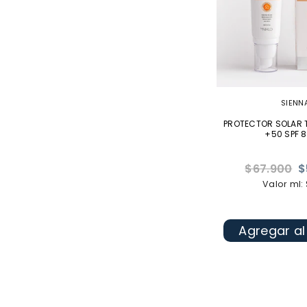
SIENN
PROTECTOR SOLAR
+50 SPF 8
Precio
$67.900
$
habitual
Valor ml:
Agregar al