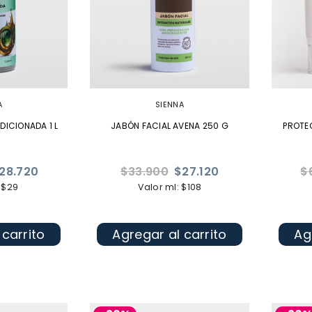
A
SIENNA
DICIONADA 1 L
JABÓN FACIAL AVENA 250 G
PROTE
Precio
Pr
28.720
$33.900
$27.120
$
habitual
ha
 $29
Valor ml: $108
 carrito
Agregar al carrito
Ag