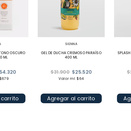
A
SIENNA
 TONO OSCURO
GEL DE DUCHA CREMOSO PARAÍSO
SPLASH
0 ML
400 ML
Precio
Pr
54.320
$31.900
$25.520
$
habitual
ha
 $679
Valor ml: $64
 carrito
Agregar al carrito
Ag