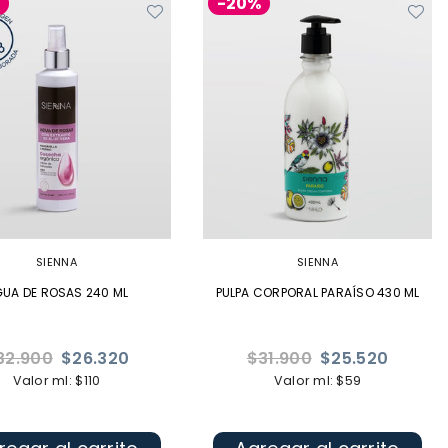
%
-20%
SIENNA
SIENNA
UA DE ROSAS 240 ML
PULPA CORPORAL PARAÍSO 430 ML
ecio
Precio
32.900
$26.320
$31.900
$25.520
bitual
habitual
Valor ml: $110
Valor ml: $59