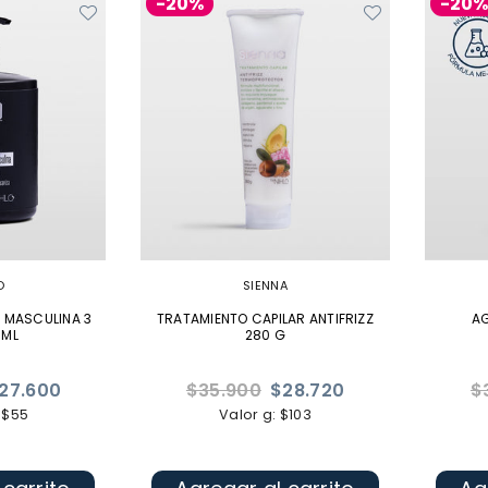
-20%
-20
O
SIENNA
 MASCULINA 3
TRATAMIENTO CAPILAR ANTIFRIZZ
AG
 ML
280 G
Precio
Pr
27.600
$35.900
$28.720
$
habitual
ha
 $55
Valor g: $103