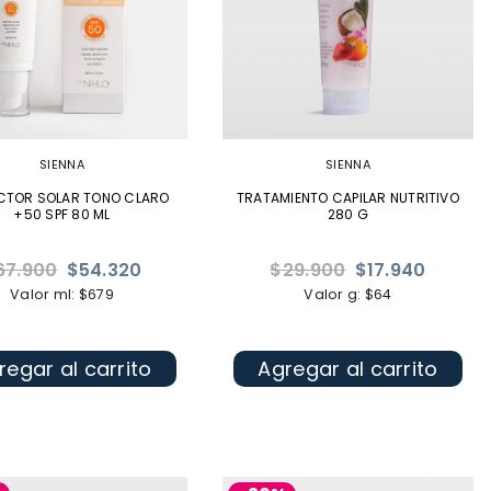
SIENNA
SIENNA
CTOR SOLAR TONO CLARO
TRATAMIENTO CAPILAR NUTRITIVO
+50 SPF 80 ML
280 G
ecio
Precio
67.900
$54.320
$29.900
$17.940
bitual
habitual
Valor ml: $679
Valor g: $64
regar al carrito
Agregar al carrito