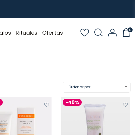
0
alos
Rituales
Ofertas
%
-40%