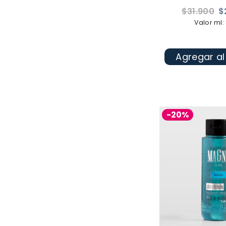
Precio
$31.900
$
habitual
Valor ml:
Agregar al
-20%