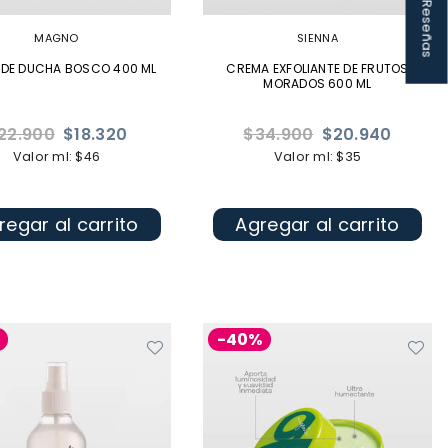
★ Reseñas
MAGNO
SIENNA
 DE DUCHA BOSCO 400 ML
CREMA EXFOLIANTE DE FRUTOS
MORADOS 600 ML
ecio
Precio
22.900
$18.320
$34.900
$20.940
bitual
habitual
Valor ml: $46
Valor ml: $35
regar al carrito
Agregar al carrito
-40%