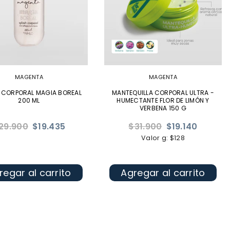
MAGENTA
MAGENTA
 CORPORAL MAGIA BOREAL
MANTEQUILLA CORPORAL ULTRA -
200 ML
HUMECTANTE FLOR DE LIMÓN Y
VERBENA 150 G
ecio
Precio
29.900
$19.435
$31.900
$19.140
bitual
habitual
Valor g: $128
regar al carrito
Agregar al carrito