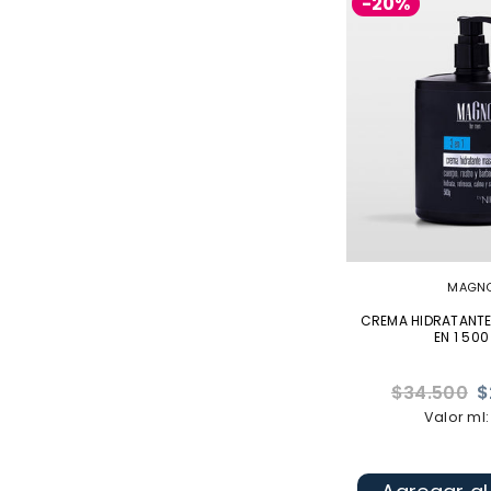
-20%
MAGN
CREMA HIDRATANTE
EN 1 500
Precio
$34.500
$
habitual
Valor ml: