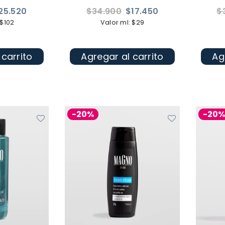
Precio
Pr
25.520
$34.900
$17.450
$
habitual
ha
 $102
Valor ml: $29
 carrito
Agregar al carrito
Ag
-20%
-20