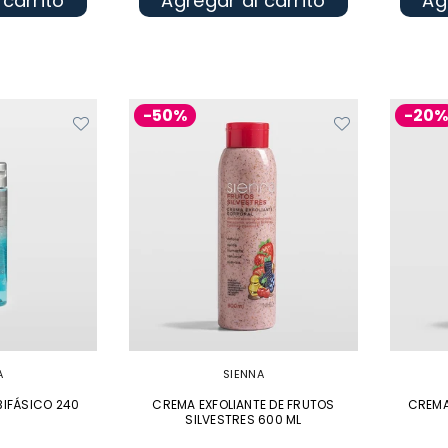
 carrito
Agregar al carrito
Ag
-50%
-20
A
SIENNA
BIFÁSICO 240
CREMA EXFOLIANTE DE FRUTOS
CREMA
SILVESTRES 600 ML