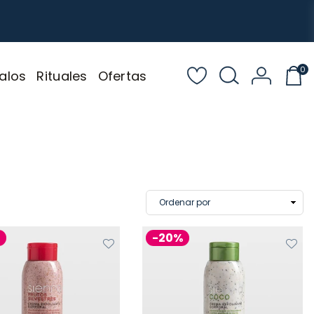
0
alos
Rituales
Ofertas
%
-20%