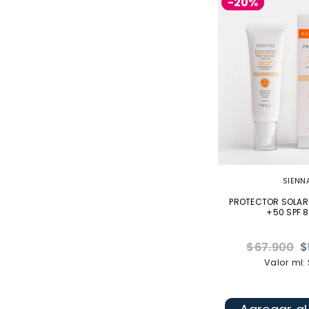
-20%
SIENN
PROTECTOR SOLAR
+50 SPF 8
Precio
$67.900
$
habitual
Valor ml: