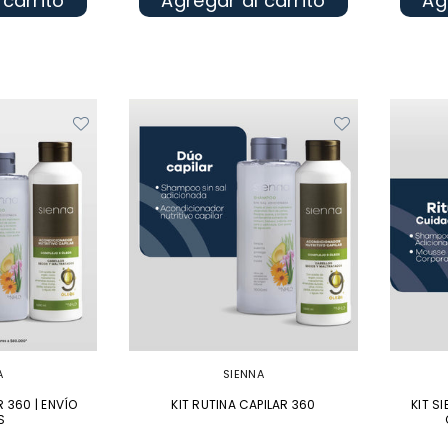
 carrito
Agregar al carrito
Ag
A
SIENNA
R 360 | ENVÍO
KIT RUTINA CAPILAR 360
KIT S
S