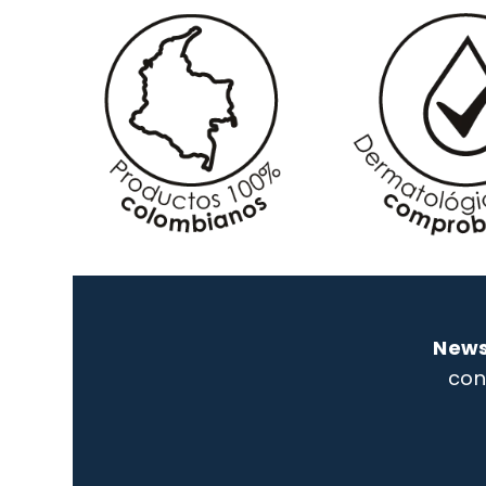
News
con