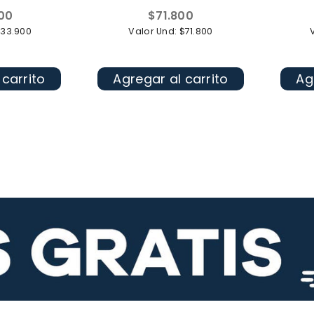
Precio
700
$71.800
l
habitual
$33.900
Valor Und: $71.800
 carrito
Agregar al carrito
Ag