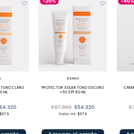
-20%
-40
A
SIENNA
 TONO CLARO
PROTECTOR SOLAR TONO OSCURO
CREM
0 ML
+50 SPF 80 ML
Precio
Pr
54.320
$67.900
$54.320
$
habitual
ha
 $679
Valor ml: $679