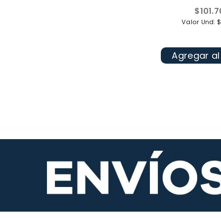
Precio
$101.
habitua
Valor Und: 
Agregar al