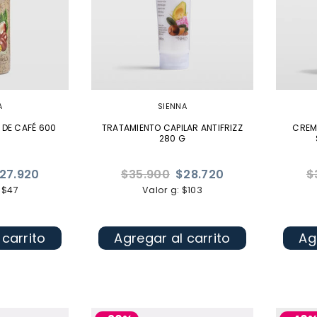
A
SIENNA
 DE CAFÉ 600
TRATAMIENTO CAPILAR ANTIFRIZZ
CREM
280 G
Precio
Pr
27.920
$35.900
$28.720
$
habitual
ha
 $47
Valor g: $103
 carrito
Agregar al carrito
Ag