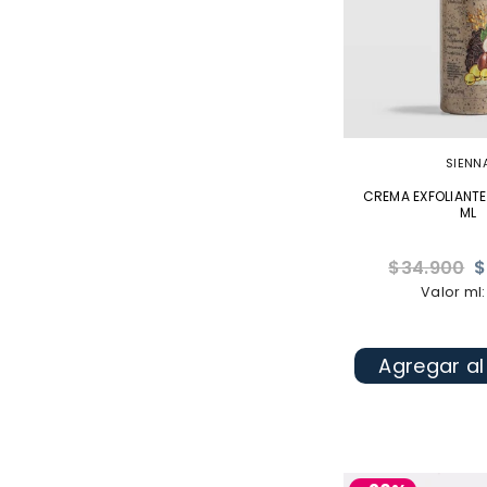
SIENN
CREMA EXFOLIANTE
ML
Precio
$34.900
$
habitual
Valor ml:
Agregar al