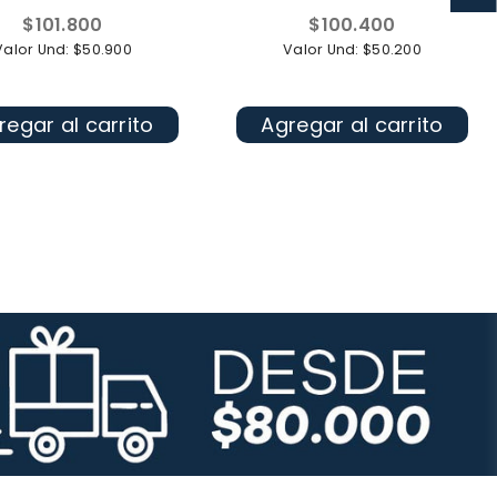
Precio
Precio
$101.800
$100.400
habitual
habitual
Valor Und: $50.900
Valor Und: $50.200
regar al carrito
Agregar al carrito