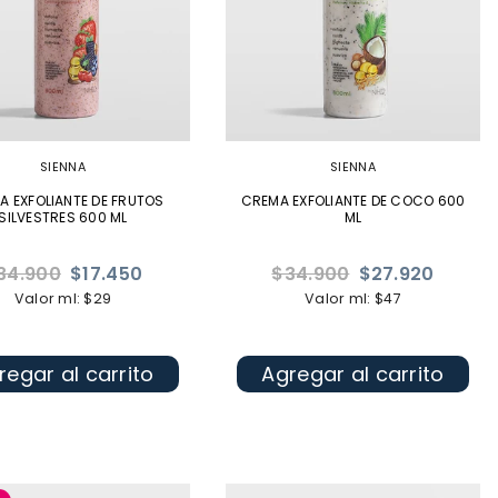
SIENNA
SIENNA
A EXFOLIANTE DE FRUTOS
CREMA EXFOLIANTE DE COCO 600
SILVESTRES 600 ML
ML
ecio
Precio
34.900
$17.450
$34.900
$27.920
bitual
habitual
Valor ml: $29
Valor ml: $47
regar al carrito
Agregar al carrito