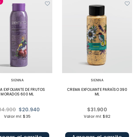
%
SIENNA
SIENNA
A EXFOLIANTE DE FRUTOS
CREMA EXFOLIANTE PARAÍSO 390
MORADOS 600 ML
ML
ecio
Precio
34.900
$20.940
$31.900
bitual
habitual
Valor ml: $35
Valor ml: $82