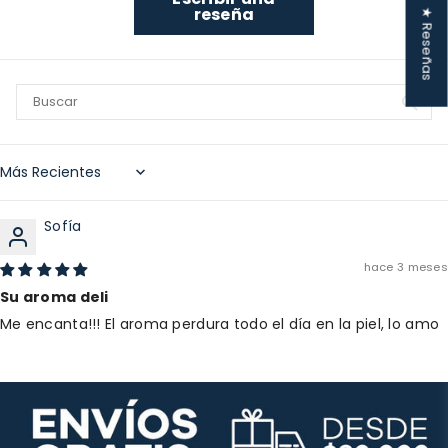
reseña
★ Reseñas
Sort by
Sofía
hace 3 meses
Su aroma deli
Me encanta!!! El aroma perdura todo el día en la piel, lo amo