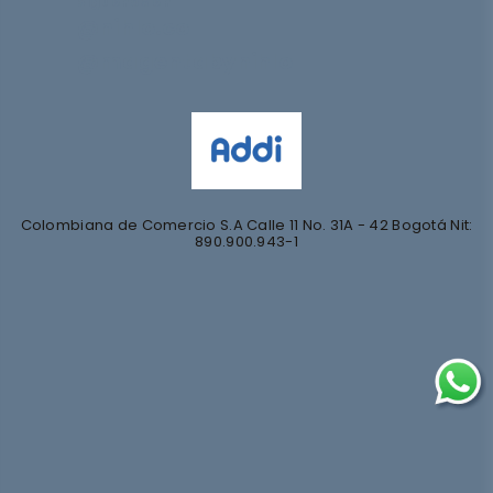
Síguenos en
@nihlo.co
@magentabynihlo
Colombiana de Comercio S.A Calle 11 No. 31A - 42 Bogotá Nit:
890.900.943-1