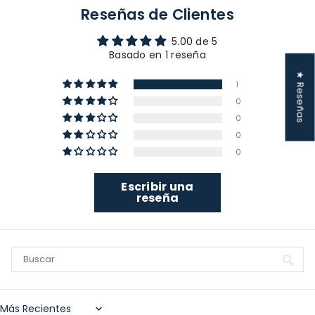
Reseñas de Clientes
5.00 de 5
Basado en 1 reseña
★ Reseñas
1
0
0
0
0
Escribir una
reseña
Sort by