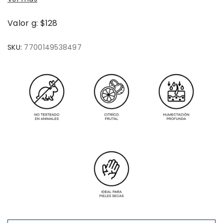
Valor g: $128
SKU:
7700149538497