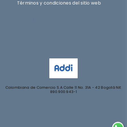
Términos y condiciones del sitio web
Síguenos en
@nihlo.co
@magentabynihlo
Colombiana de Comercio S.A Calle 11 No. 31A - 42 Bogotá Nit:
890.900.943-1