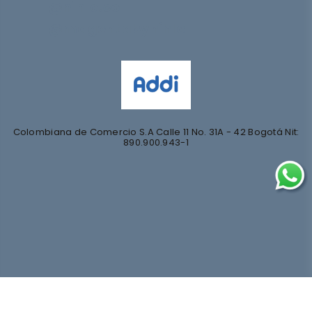
@nihlo.co
@magentabynihlo
Colombiana de Comercio S.A Calle 11 No. 31A - 42 Bogotá Nit:
890.900.943-1