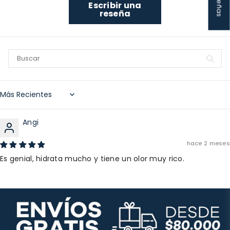
Escribir una
reseña
Sort by
Angi
hace 2 meses
Es genial, hidrata mucho y tiene un olor muy rico.